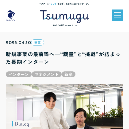
エスプール
“らしさ”
を紡ぎ、あなたに届けるメディア。
＃あなたの知らないエスプール
2025.04.30
事業
新規事業の最前線へ─“裁量”と“挑戦”が詰まっ
た長期インターン
インターン
マネジメント
新卒