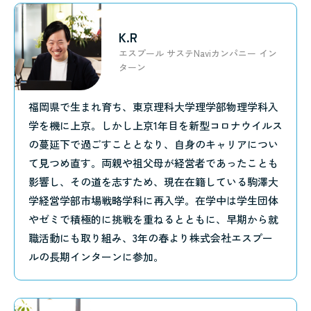
K.R
エスプール サステNaviカンパニー イン
ターン
福岡県で生まれ育ち、東京理科大学理学部物理学科入
学を機に上京。しかし上京1年目を新型コロナウイルス
の蔓延下で過ごすこととなり、自身のキャリアについ
て見つめ直す。両親や祖父母が経営者であったことも
影響し、その道を志すため、現在在籍している駒澤大
学経営学部市場戦略学科に再入学。在学中は学生団体
やゼミで積極的に挑戦を重ねるとともに、早期から就
職活動にも取り組み、3年の春より株式会社エスプー
ルの長期インターンに参加。