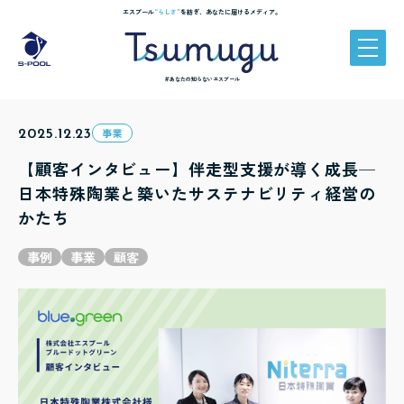
エスプール
“らしさ”
を紡ぎ、あなたに届けるメディア。
＃あなたの知らないエスプール
2025.12.23
事業
【顧客インタビュー】伴走型支援が導く成長─
日本特殊陶業と築いたサステナビリティ経営の
かたち
事例
事業
顧客